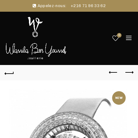
Appelez-nous:
+216 71 96 33 62
0
NEW