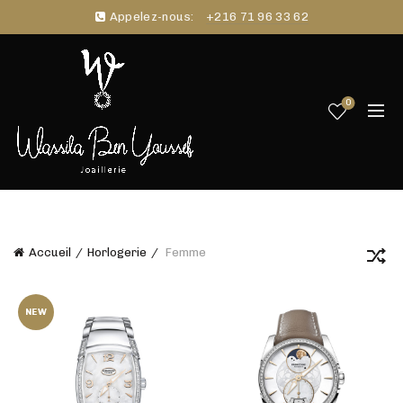
Appelez-nous:
+216 71 96 33 62
0
Accueil
Horlogerie
Femme
NEW