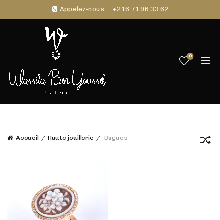
Appelez-nous:
+216 71 96 33 62
0
Accueil
Haute joaillerie
Bagues