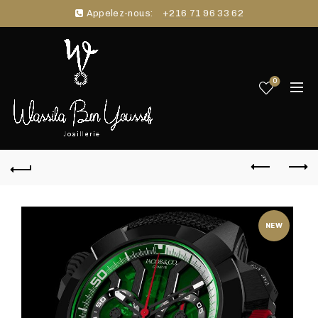
Appelez-nous:
+216 71 96 33 62
0
NEW