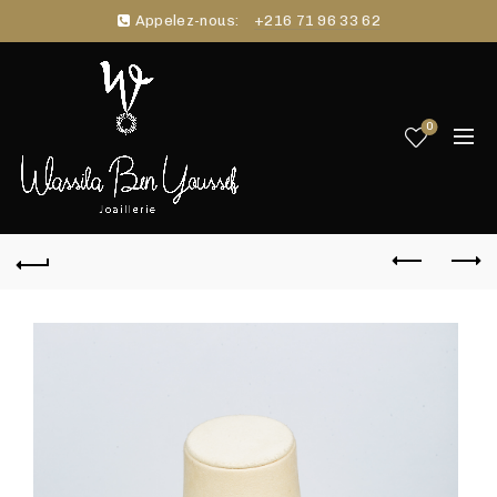
Appelez-nous:
+216 71 96 33 62
0