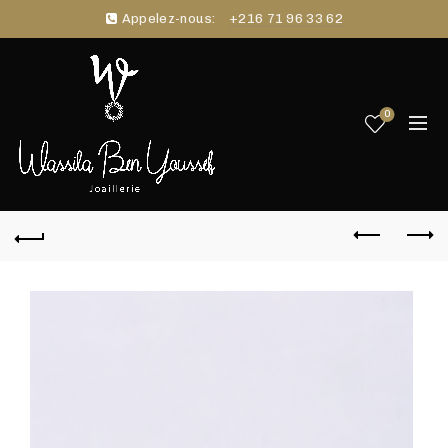
Appelez-nous:
+216 71 96 33 62
0