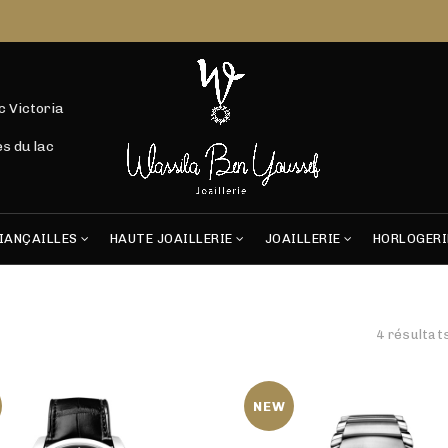
c Victoria
s du lac
IANÇAILLES
HAUTE JOAILLERIE
JOAILLERIE
HORLOGERI
4 résultat
NEW