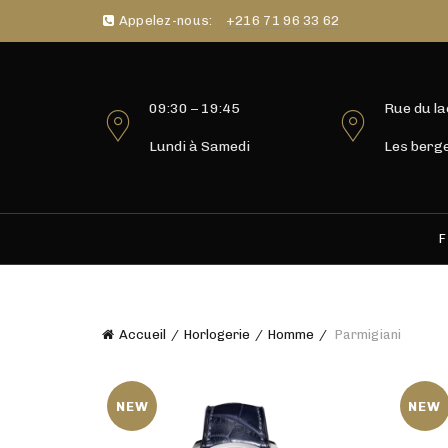
Appelez-nous:
+216 71 96 33 62
09:30 – 19:45
Rue du la
Lundi à Samedi
Les berge
F
Accueil
Horlogerie
Homme
Parmigiani
NEW
NEW