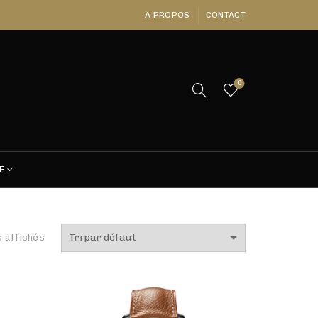
A PROPOS
CONTACT
0
E
s affichés